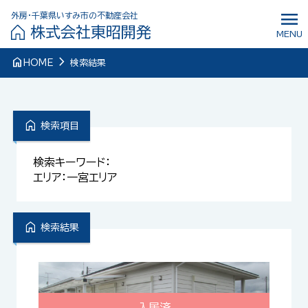
menu
外房・千葉県いすみ市の不動産会社
株式会社東昭開発
MENU
navigate_next
home
HOME
検索結果
home
検索項目
検索キーワード：
エリア：一宮エリア
home
検索結果
入居済