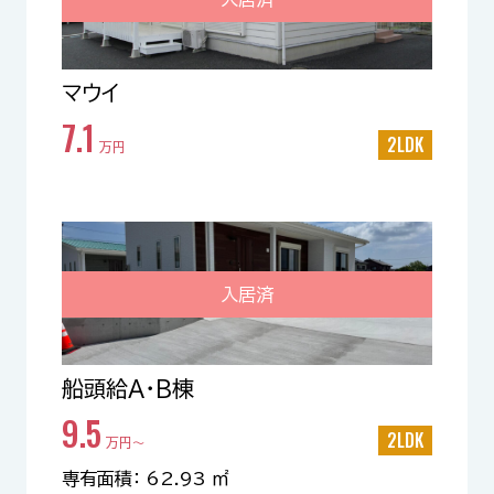
マウイ
7.1
2LDK
万円
入居済
船頭給A・B棟
9.5
2LDK
万円〜
専有面積： 62.93 ㎡