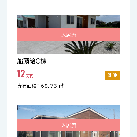
入居済
船頭給C棟
12
3LDK
万円
専有面積： 68.73 ㎡
入居済