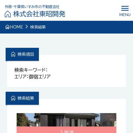
menu
外房・千葉県いすみ市の不動産会社
株式会社東昭開発
MENU
navigate_next
home
HOME
検索結果
home
検索項目
検索キーワード：
エリア：御宿エリア
home
検索結果
入居済