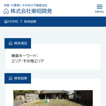
menu
外房・千葉県いすみ市の不動産会社
株式会社東昭開発
MENU
navigate_next
home
HOME
検索結果
home
検索項目
検索キーワード：
エリア：その他エリア
home
検索結果