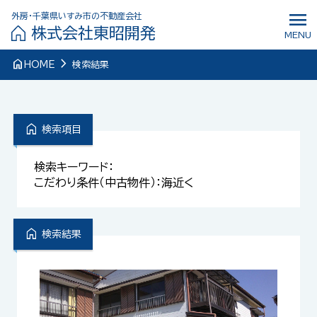
menu
外房・千葉県いすみ市の不動産会社
株式会社東昭開発
MENU
navigate_next
home
HOME
検索結果
home
検索項目
検索キーワード：
こだわり条件（中古物件）：海近く
home
検索結果