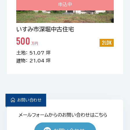
申込中
いすみ市深堀中古住宅
500
2LDK
万円
土地： 51.07 坪
建物： 21.04 坪
home
お問い合わせ
メールフォームからのお問い合わせはこちら