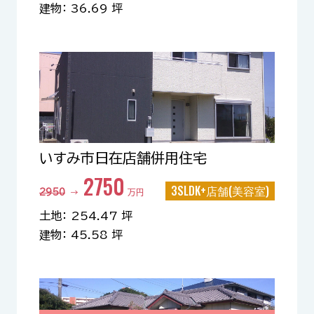
建物： 36.69 坪
いすみ市日在店舗併用住宅
2750
3SLDK+店舗(美容室)
2950
→
万円
土地： 254.47 坪
建物： 45.58 坪