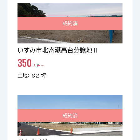
成約済
いすみ市北寄瀬高台分譲地Ⅱ
350
万円〜
土地： 82 坪
成約済