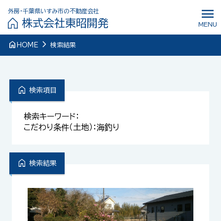
menu
外房・千葉県いすみ市の不動産会社
株式会社東昭開発
MENU
navigate_next
home
HOME
検索結果
home
検索項目
検索キーワード：
こだわり条件（土地）：海釣り
home
検索結果