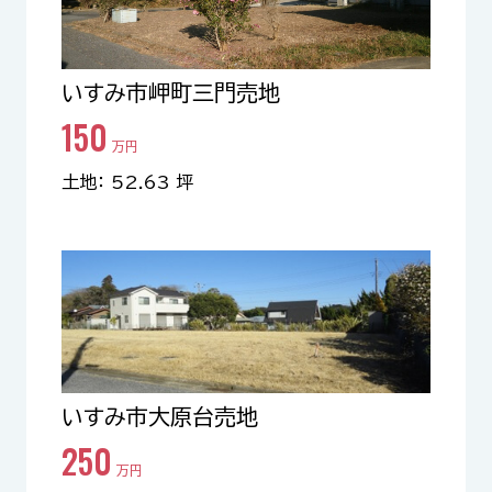
いすみ市岬町三門売地
150
万円
土地： 52.63 坪
いすみ市大原台売地
250
万円