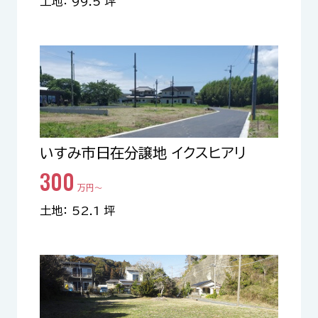
土地： 99.5 坪
いすみ市日在分譲地 イクスヒアリ
300
万円〜
土地： 52.1 坪