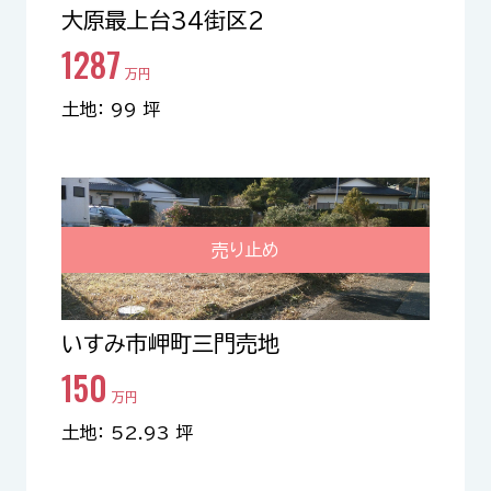
大原最上台34街区2
1287
万円
土地： 99 坪
売り止め
いすみ市岬町三門売地
150
万円
土地： 52.93 坪