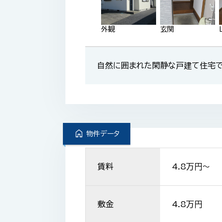
外観
玄関
自然に囲まれた閑静な戸建て住宅で
home
物件データ
賃料
4.8
万円〜
敷金
4.8万円