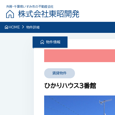
外房・千葉県いすみ市の不動産会社
株式会社東昭開発
navigate_next
home
HOME
物件詳細
home
物件情報
賃貸物件
ひかりハウス３番館