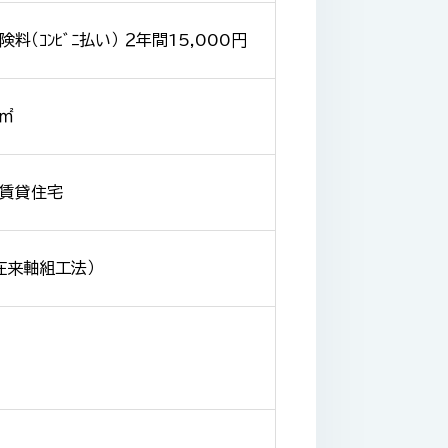
料（ｺﾝﾋﾞﾆ払い） ２年間15,000円
 ㎡
賃貸住宅
在来軸組工法）