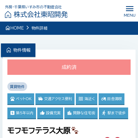
menu
外房・千葉県いすみ市の不動産会社
株式会社東昭開発
MENU
navigate_next
home
HOME
物件詳細
home
物件情報
成約済
賃貸物件
ペットOK
交通アクセス便利
海近く
田舎満喫
築5年以内
設備充実
閑静な住宅街
駅まで徒歩
モフモフテラス大原