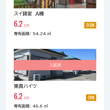
スイ貸家 A棟
6.2
2LDK
万円
専有面積： 54.24 ㎡
入居済
東真ハイツ
6.2
2DK
万円
専有面積： 46.6 ㎡