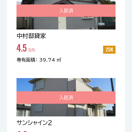
入居済
中村邸貸家
4.5
2DK
万円
専有面積： 39.74 ㎡
入居済
サンシャイン２