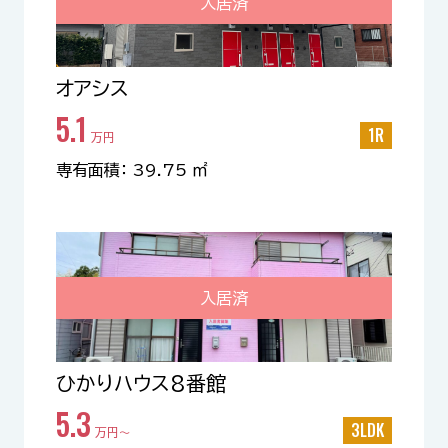
入居済
オアシス
5.1
1R
万円
専有面積： 39.75 ㎡
入居済
ひかりハウス8番館
5.3
3LDK
万円〜