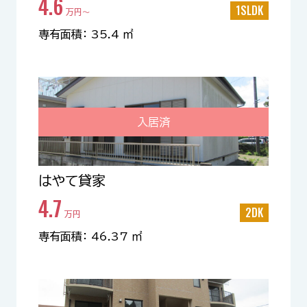
4.6
1SLDK
万円〜
専有面積： 35.4 ㎡
入居済
はやて貸家
4.7
2DK
万円
専有面積： 46.37 ㎡