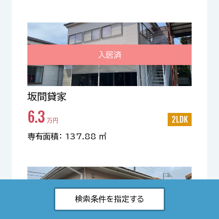
入居済
坂間貸家
6.3
2LDK
万円
専有面積： 137.88 ㎡
検索条件を指定する
入居済