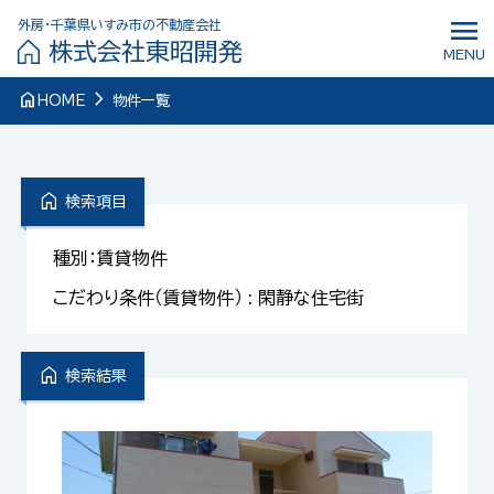
menu
外房・千葉県いすみ市の不動産会社
株式会社東昭開発
MENU
navigate_next
home
HOME
物件一覧
home
検索項目
種別：賃貸物件
こだわり条件（賃貸物件） : 閑静な住宅街
home
検索結果