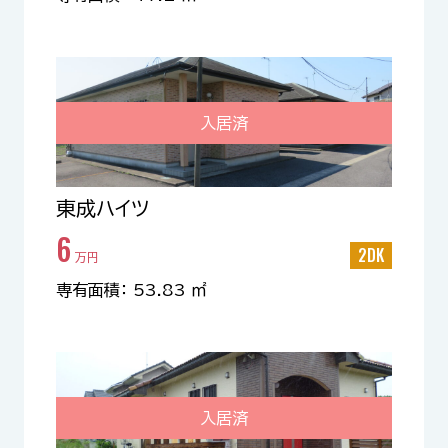
入居済
東成ハイツ
6
2DK
万円
専有面積： 53.83 ㎡
入居済