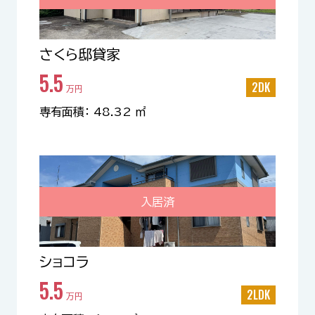
さくら邸貸家
5.5
2DK
万円
専有面積： 48.32 ㎡
入居済
ショコラ
5.5
2LDK
万円