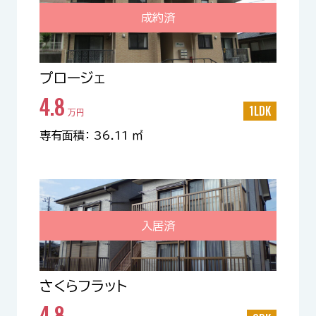
成約済
プロージェ
4.8
1LDK
万円
専有面積： 36.11 ㎡
入居済
さくらフラット
4.8