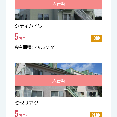
入居済
シティハイツ
5
3DK
万円
専有面積： 49.27 ㎡
入居済
ミゼリアツー
5
2LDK
万円〜