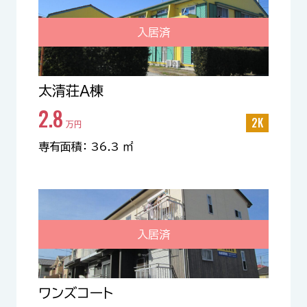
入居済
太清荘A棟
2.8
2K
万円
専有面積： 36.3 ㎡
入居済
ワンズコート