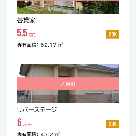
谷貸家
5.5
2DK
万円
専有面積： 52.17 ㎡
入居済
リバーステージ
6
2DK
万円〜
専有面積： 47.2 ㎡