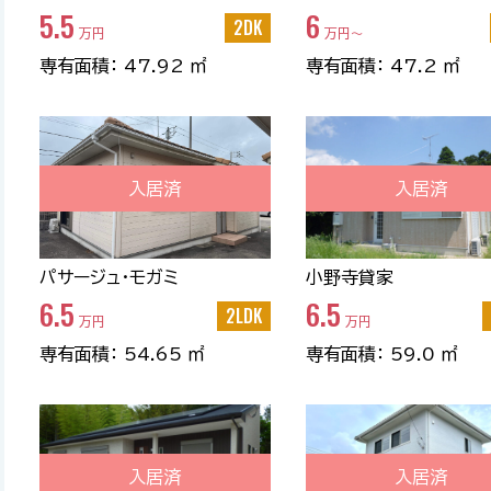
5.5
6
2DK
万円
万円〜
専有面積： 47.92 ㎡
専有面積： 47.2 ㎡
入居済
入居済
パサージュ・モガミ
小野寺貸家
6.5
6.5
2LDK
万円
万円
専有面積： 54.65 ㎡
専有面積： 59.0 ㎡
入居済
入居済