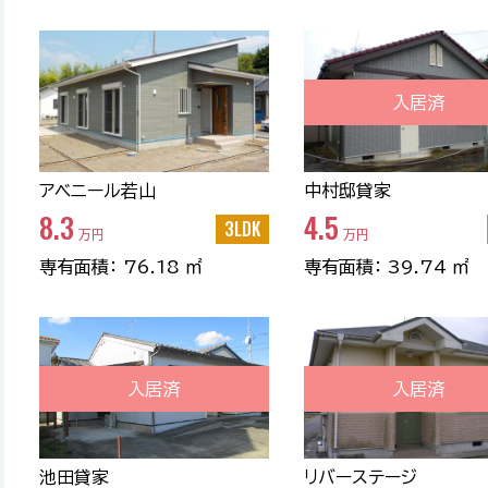
入居済
アベニール若山
中村邸貸家
8.3
4.5
3LDK
万円
万円
専有面積： 76.18 ㎡
専有面積： 39.74 ㎡
入居済
入居済
池田貸家
リバーステージ