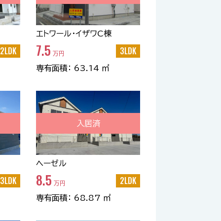
エトワール・イザワC棟
7.5
2LDK
3LDK
万円
専有面積： 63.14 ㎡
入居済
ヘーゼル
8.5
3LDK
2LDK
万円
専有面積： 68.87 ㎡