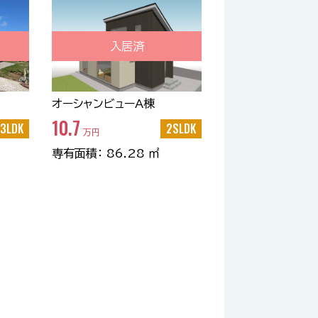
入居済
オーシャンビューA棟
10.7
3LDK
2SLDK
万円
専有面積： 86.28 ㎡