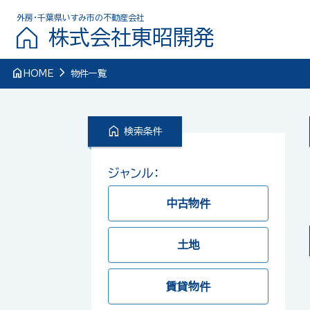
外房・千葉県いすみ市の不動産会社
株式会社東昭開発
navigate_next
home
HOME
物件一覧
home
検索条件
ジャンル：
中古物件
土地
賃貸物件