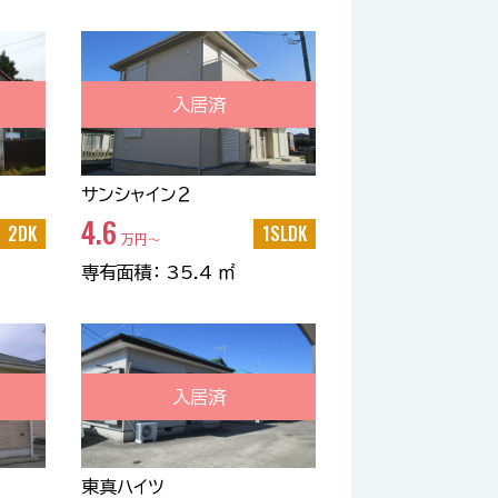
入居済
サンシャイン２
4.6
2DK
1SLDK
万円〜
専有面積： 35.4 ㎡
入居済
東真ハイツ