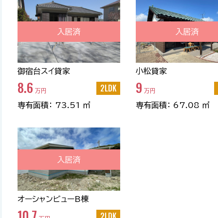
入居済
入居済
御宿台スイ貸家
小松貸家
8.6
9
2LDK
万円
万円
専有面積： 73.51 ㎡
専有面積： 67.08 ㎡
入居済
オーシャンビューB棟
10.7
2LDK