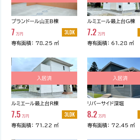
プランドール山王B棟
ルミエール最上台G棟
7
7.2
3LDK
万円
万円
専有面積： 78.25 ㎡
専有面積： 61.28 ㎡
入居済
入居済
ルミエール最上台R棟
リバーサイド深堀
7.5
8.2
3LDK
万円
万円
専有面積： 71.22 ㎡
専有面積： 72.45 ㎡