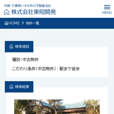
menu
外房・千葉県いすみ市の不動産会社
株式会社東昭開発
MENU
navigate_next
home
HOME
物件一覧
home
検索項目
種別：中古物件
こだわり条件（中古物件） : 駅まで徒歩
home
検索結果