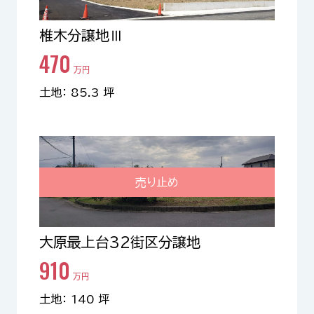
椎木分譲地Ⅲ
470
万円
土地： 85.3 坪
売り止め
大原最上台32街区分譲地
910
万円
土地： 140 坪