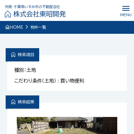
menu
外房・千葉県いすみ市の不動産会社
株式会社東昭開発
MENU
navigate_next
home
HOME
物件一覧
home
検索項目
種別：土地
こだわり条件（土地） : 買い物便利
home
検索結果