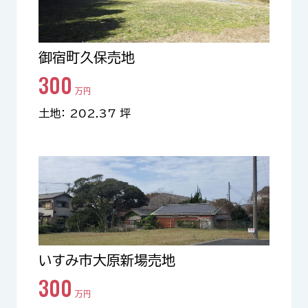
御宿町久保売地
300
万円
土地： 202.37 坪
いすみ市大原新場売地
300
万円