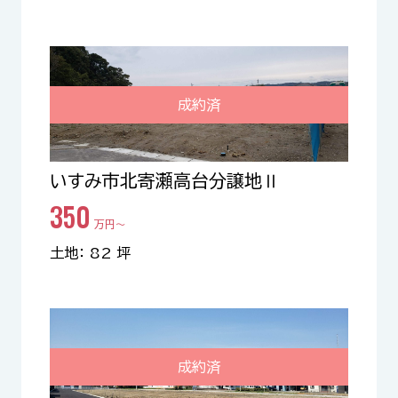
成約済
いすみ市北寄瀬高台分譲地Ⅱ
350
万円〜
土地： 82 坪
成約済