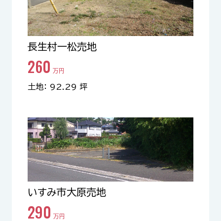
長生村一松売地
260
万円
土地： 92.29 坪
いすみ市大原売地
290
万円