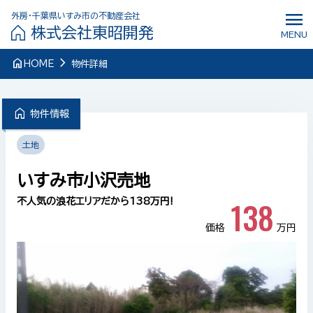
menu
外房・千葉県いすみ市の不動産会社
株式会社東昭開発
MENU
navigate_next
home
HOME
物件詳細
home
物件情報
土地
いすみ市小沢売地
138
不人気の浪花エリアだから138万円!
価格
万円