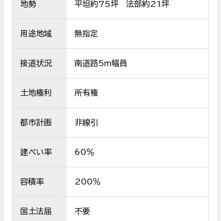
地勢
平坦約75坪 法部約21坪
用途地域
無指定
接道状況
南道路5ｍ幅員
土地権利
所有権
都市計画
非線引
建ぺい率
60％
容積率
200％
国土法届
不要