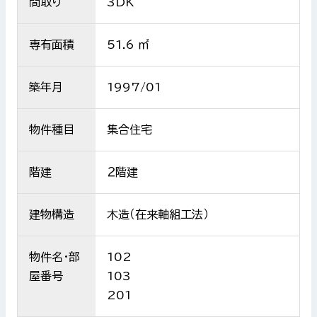
間取り
3DK
専有面積
51.6 ㎡
築年月
1997/01
物件種目
集合住宅
階建
２階建
建物構造
木造（在来軸組工法）
物件名・部
102
屋番号
103
201