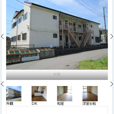
外観
外観
DK
和室
洋室６帖
洋室