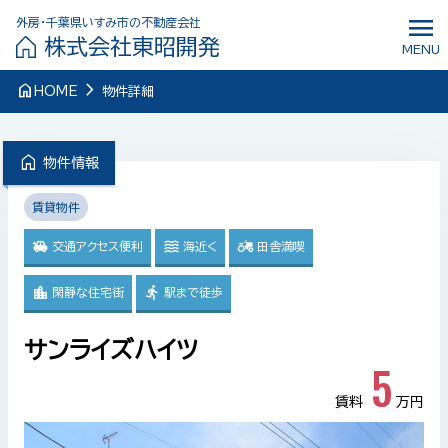
menu
外房・千葉県いすみ市の不動産会社
株式会社東昭開発
MENU
navigate_next
home
HOME
物件詳細
home
物件情報
賃貸物件
交通アクセス便利
海近く
田舎満喫
閑静な住宅街
駅まで徒歩
サンライズハイツ
5
賃料
万円