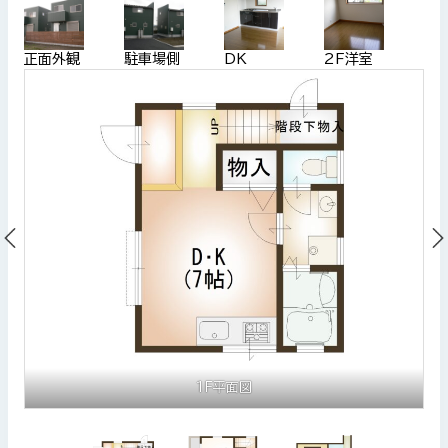
正面外観
駐車場側
DK
2F洋室
1F平面図