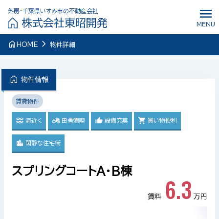
menu
外房・千葉県いすみ市の不動産会社
株式会社東昭開発
MENU
navigate_next
home
HOME
物件詳細
home
物件情報
賃貸物件
海近く
田舎満喫
設備充実
買い物便利
閑静な住宅街
スプリングコートA・B棟
6.3
賃料
万円