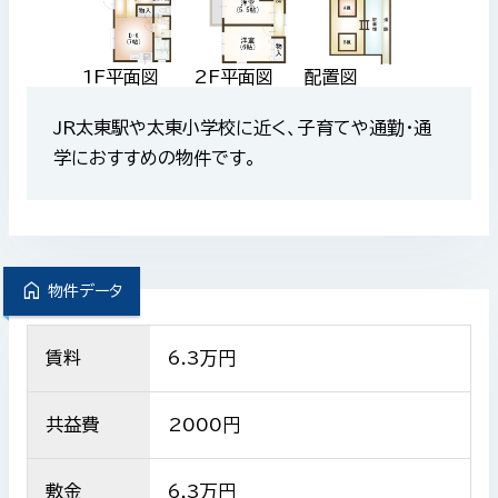
1F平面図
2F平面図
配置図
JR太東駅や太東小学校に近く、子育てや通勤・通
学におすすめの物件です。
home
物件データ
賃料
6.3
万円
共益費
2000
円
敷金
6.3万円