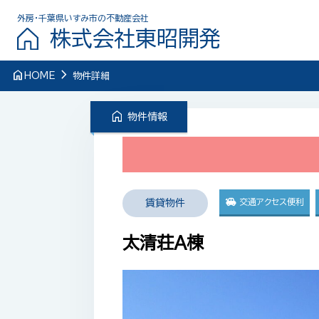
外房・千葉県いすみ市の不動産会社
株式会社東昭開発
navigate_next
home
HOME
物件詳細
home
物件情報
交通アクセス便利
賃貸物件
太清荘A棟