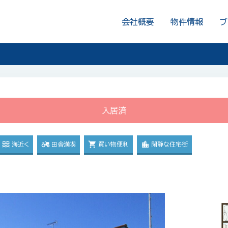
会社概要
物件情報
ブ
入居済
海近く
田舎満喫
買い物便利
閑静な住宅街