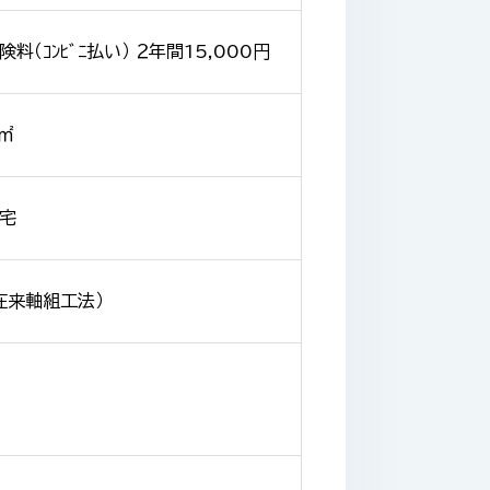
料（ｺﾝﾋﾞﾆ払い） ２年間15,000円
 ㎡
宅
在来軸組工法）