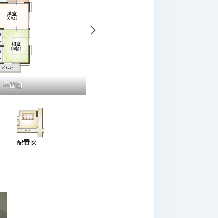
平面図
配置図
図
配置図
キッチン