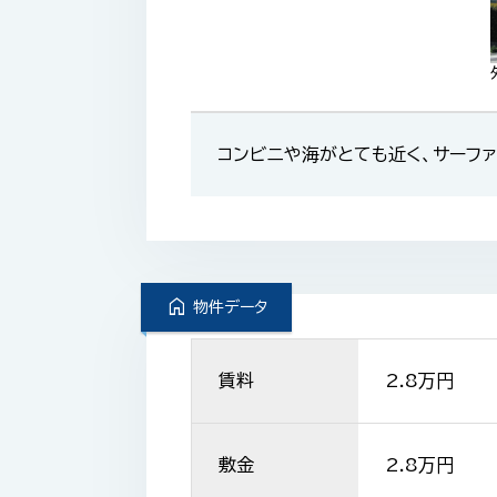
コンビニや海がとても近く、サーフ
home
物件データ
賃料
2.8
万円
敷金
2.8万円