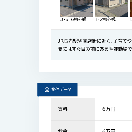
3・5．6棟外観
1・2棟外観
JR長者駅や商店街に近く、子育て
夏にはすぐ目の前にある岬運動場で
home
物件データ
賃料
6
万円
敷金
6万円