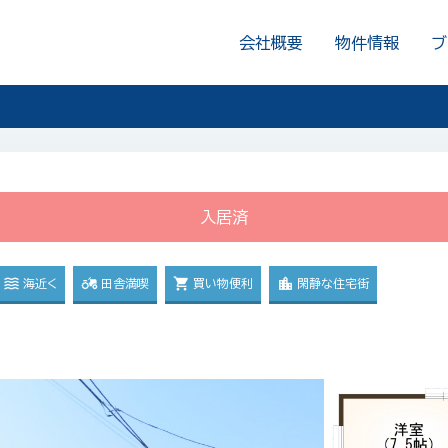
会社概要
物件情報
ブ
入居済
海近く
田舎満喫
買い物便利
閑静な住宅街