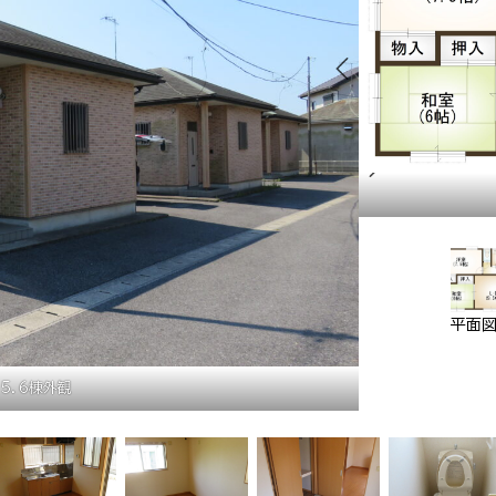
配置図
平面
・5．6棟外観