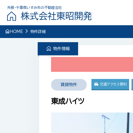
外房・千葉県いすみ市の不動産会社
株式会社東昭開発
navigate_next
home
HOME
物件詳細
home
物件情報
交通アクセス便利
賃貸物件
東成ハイツ