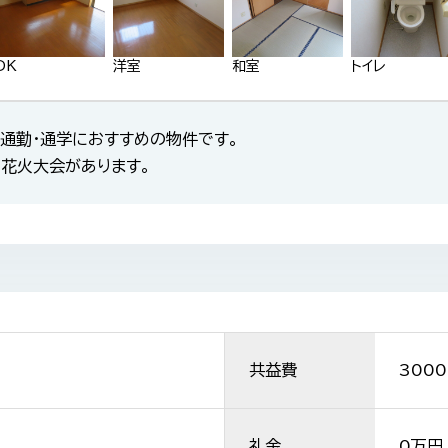
DK
洋室
和室
トイレ
や通勤・通学におすすめの物件です。
花火大会があります。
共益費
3000
礼金
0万円