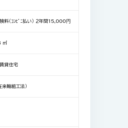
料（ｺﾝﾋﾞﾆ払い） ２年間15,000円
3 ㎡
賃貸住宅
在来軸組工法）