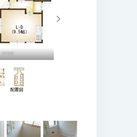
平面図
配置図
図
配置図
1・2棟外観