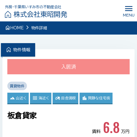
menu
外房・千葉県いすみ市の不動産会社
株式会社東昭開発
MENU
navigate_next
home
HOME
物件詳細
home
物件情報
入居済
賃貸物件
山近く
海近く
田舎満喫
閑静な住宅街
板倉貸家
6.8
賃料
万円