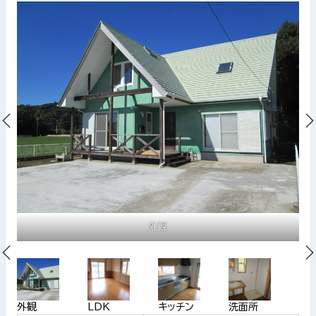
外観
外観
LDK
キッチン
洗面所
浴