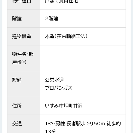
物件種目
戸建て賃貸住宅
階建
2階建
建物構造
木造（在来軸組工法）
物件名・部
屋番号
設備
公営水道
プロパンガス
住所
いすみ市岬町井沢
交通
JR外房線 長者駅まで950m 徒歩約
13分