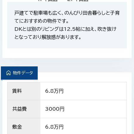
戸建てで駐車場も広く、のんびり田舎暮らしと子育
てにおすすめの物件です。
DKとは別のリビングは12.5帖に加え、吹き抜け
となっており解放感があります。
home
物件データ
賃料
6.8
万円
共益費
3000
円
敷金
6.8万円